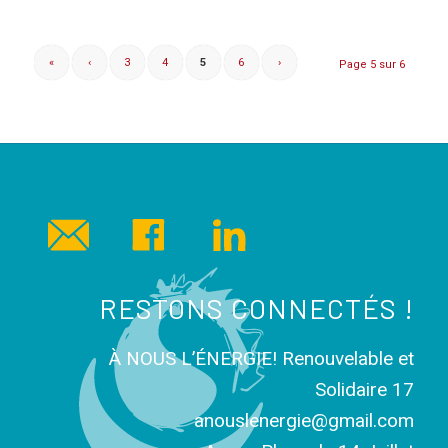
«
‹
3
4
5
6
›
Page 5 sur 6
RESTONS CONNECTÉS !
À NOUS L’ÉNERGIE! Renouvelable et
Solidaire 17
anouslenergie@gmail.com