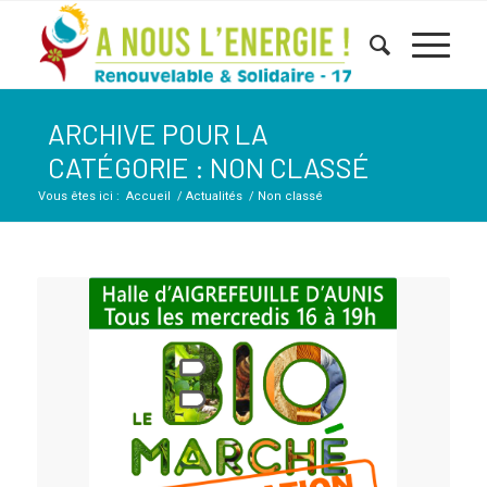
ARCHIVE POUR LA
CATÉGORIE : NON CLASSÉ
Vous êtes ici :
Accueil
/
Actualités
/
Non classé