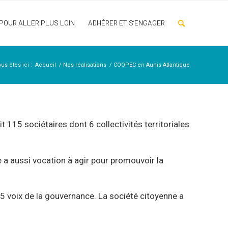
POUR ALLER PLUS LOIN
ADHÉRER ET S’ENGAGER
us êtes ici :
Accueil
/
Nos réalisations
/
COOPEC en Aunis Atlantique
 115 sociétaires dont 6 collectivités territoriales.
e a aussi vocation à agir pour promouvoir la
 5 voix de la gouvernance. La société citoyenne a