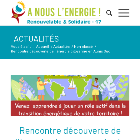
ACTUALITÉS
Vous êtes ici :
Accueil
/
Actualités
/
Non classé
/
Rencontre découverte de l’énergie citoyenne en Aunis Sud
Rencontre découverte de