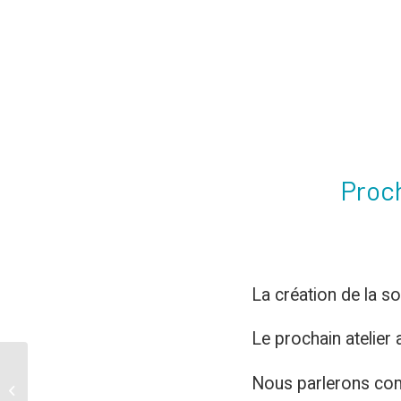
Proch
La création de la s
Le prochain atelier 
Nous parlerons comm
Assemblée Générale
ANE!rs17