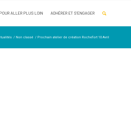
POUR ALLER PLUS LOIN
ADHÉRER ET S’ENGAGER
tualités
/
Non classé
/
Prochain atelier de création Rochefort 10 Avril