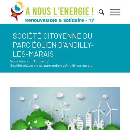
SOCIÉTÉ CITOYENNE DU
PARC ÉOLIEN D’ANDILLY-
LES-MARAIS
Vous êtes ici :
Accueil
/
Société citoyenne du parc éolien d’Andilly-les-marais