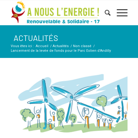
ACTUALITÉS
Vous êtes ici :
Accueil
/
Actualités
/
Non classé
/
Lancement de la levée de fonds pour le Parc Eolien d’Andilly