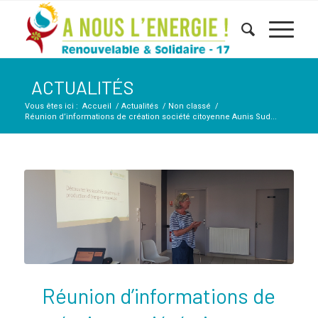
ACTUALITÉS
Vous êtes ici :
Accueil
/
Actualités
/
Non classé
/
Réunion d’informations de création société citoyenne Aunis Sud...
Réunion d’informations de