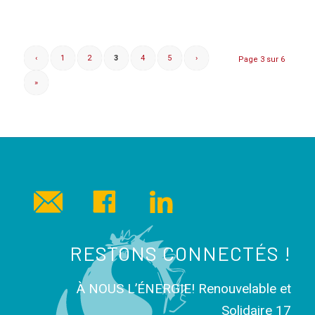
‹
1
2
3
4
5
›
Page 3 sur 6
»
RESTONS CONNECTÉS !
À NOUS L’ÉNERGIE! Renouvelable et
Solidaire 17