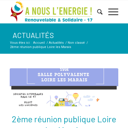
ACTUALITÉS
Vous êtes ici :
Accueil
/
Actualités
/
Non classé
/
2ème réunion publique Loire les Marais
2ème réunion publique Loire