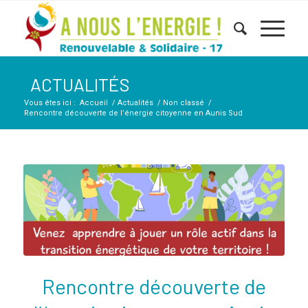
ACTUALITÉS
Vous êtes ici :
Accueil
/
Actualités
/
Non classé
/
Rencontre découverte de l’énergie citoyenne en Aunis Sud
Rencontre découverte de