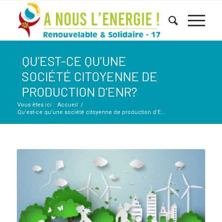
QU’EST-CE QU’UNE
SOCIÉTÉ CITOYENNE DE
PRODUCTION D’ENR?
Vous êtes ici :
Accueil
/
Qu’est-ce qu’une société citoyenne de production d’E...