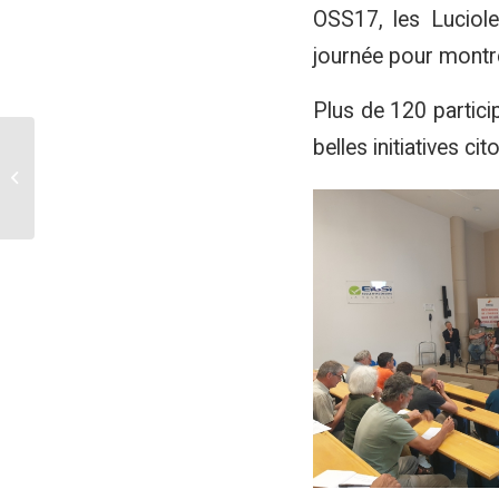
OSS17, les Luciol
journée pour montre
Plus de 120 partici
belles initiatives ci
Levée de fonds
COOPEC Parc Eolien
d’Andilly les Marais