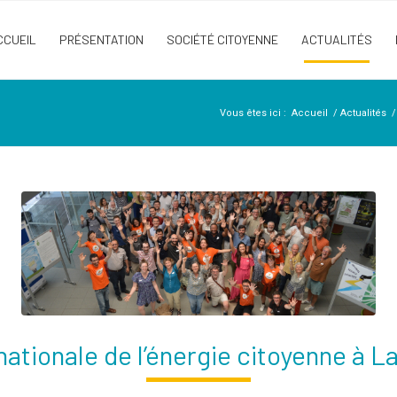
CCUEIL
PRÉSENTATION
SOCIÉTÉ CITOYENNE
ACTUALITÉS
Vous êtes ici :
Accueil
/
Actualités
/
ationale de l’énergie citoyenne à L