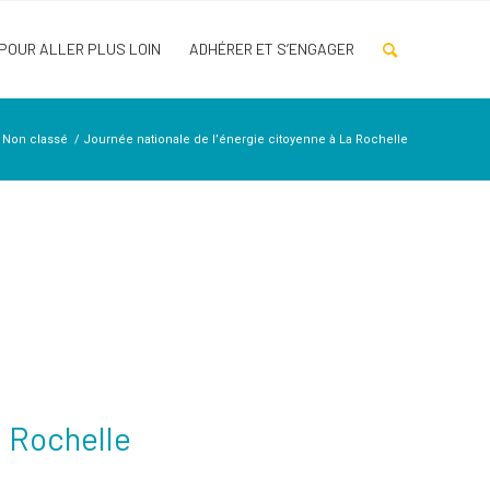
POUR ALLER PLUS LOIN
ADHÉRER ET S’ENGAGER
Non classé
/
Journée nationale de l’énergie citoyenne à La Rochelle
a Rochelle